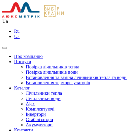
Ua
Ru
Ua
Про компанію
Послуги
Повірка лічильників тепла
Повірка лічильників води
Встановлення та заміна лічильників тепла та води
Встановлення терморегуляторів
Каталог
Лічильники тепла
Лічильники води
Ajax
Комплектуючі
Інвертори
Стабілізатори
Акумулятори
Контакти