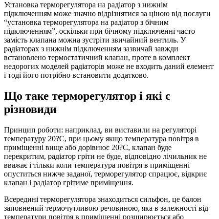
Установка терморегулятора на радіатор з нижнім
підключенням може значно відрізнятися за ціною від послуги
“установка терморегулятора на радіатор з бічним
підключенням”, оскільки при бічному підключенні часто
замість клапана можна зустріти звичайний вентиль. У
радіаторах з нижнім підключенням зазвичай завжди
встановлено термостатичний клапан, проте в комплект
недорогих моделей радіаторів може не входить даний елемент
і тоді його потрібно встановити додатково.
Що таке терморегулятор і які є
різновиди
Принцип роботи: наприклад, ви виставили на регуляторі
температуру 20?С, при цьому якщо температура повітря в
приміщенні вище або дорівнює 20?С, клапан буде
перекритим, радіатор гріти не буде, відповідно лічильник не
вважає і тільки коли температура повітря в приміщенні
опуститься нижче заданої, терморегулятор спрацює, відкриє
клапан і радіатор грітиме приміщення.
Всередині терморегулятора знаходиться сильфон, це балон
заповнений термочутливою речовиною, яка в залежності від
температури повітря в приміщенні розширюється або