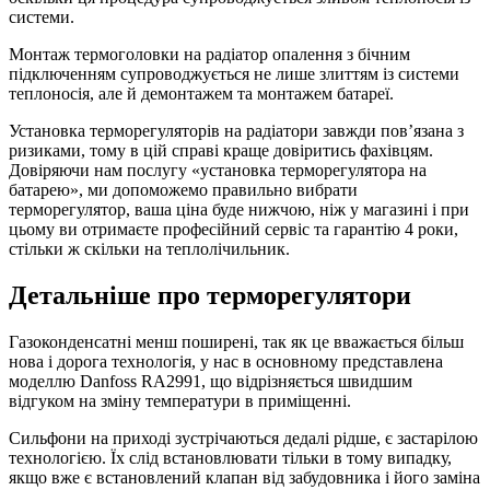
системи.
Монтаж термоголовки на радіатор опалення з бічним
підключенням супроводжується не лише злиттям із системи
теплоносія, але й демонтажем та монтажем батареї.
Установка терморегуляторів на радіатори завжди пов’язана з
ризиками, тому в цій справі краще довіритись фахівцям.
Довіряючи нам послугу «установка терморегулятора на
батарею», ми допоможемо правильно вибрати
терморегулятор, ваша ціна буде нижчою, ніж у магазині і при
цьому ви отримаєте професійний сервіс та гарантію 4 роки,
стільки ж скільки на теплолічильник.
Детальніше про терморегулятори
Газоконденсатні менш поширені, так як це вважається більш
нова і дорога технологія, у нас в основному представлена ​​
моделлю Danfoss RA2991, що відрізняється швидшим
відгуком на зміну температури в приміщенні.
Сильфони на приході зустрічаються дедалі рідше, є застарілою
технологією. Їх слід встановлювати тільки в тому випадку,
якщо вже є встановлений клапан від забудовника і його заміна