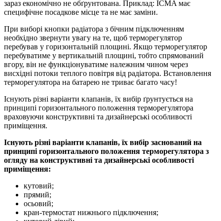
зараз економічно не обґрунтована. Приклад: ICMA має
специфічне посадкове місце та не має заміни.
При виборі кнопки радіатора з бічним підключенням
необхідно звернути увагу на те, щоб терморегулятор
перебував у горизонтальній площині. Якщо терморегулятор
перебуватиме у вертикальній площині, тобто спрямований
вгору, він не функціонуватиме належним чином через
висхідні потоки теплого повітря від радіатора. Встановлення
терморегулятора на батарею не триває багато часу!
Існують різні варіанти клапанів, їх вибір ґрунтується на
принципі горизонтального положення терморегулятора
враховуючи конструктивні та дизайнерські особливості
приміщення.
Існують різні варіанти клапанів, їх вибір заснований на
принципі горизонтального положення терморегулятора з
огляду на конструктивні та дизайнерські особливості
приміщення:
кутовий;
прямий;
осьовий;
кран-термостат нижнього підключення;