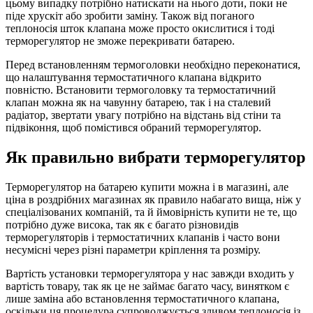
цьому випадку потрібно натискати на нього доти, поки не
піде хрускіт або зробити заміну. Також від поганого
теплоносія шток клапана може просто окислитися і тоді
терморегулятор не зможе перекривати батарею.
Перед встановленням термоголовки необхідно переконатися,
що налаштування термостатичного клапана відкрито
повністю. Встановити термоголовку та термостатичний
клапан можна як на чавунну батарею, так і на сталевий
радіатор, звертати увагу потрібно на відстань від стіни та
підвіконня, щоб помістився обраний терморегулятор.
Як правильно вибрати терморегулятор
Терморегулятор на батарею купити можна і в магазині, але
ціна в роздрібних магазинах як правило набагато вища, ніж у
спеціалізованих компаній, та й ймовірність купити не те, що
потрібно дуже висока, так як є багато різновидів
терморегуляторів і термостатичних клапанів і часто вони
несумісні через різні параметри кріплення та розміру.
Вартість установки терморегулятора у нас завжди входить у
вартість товару, так як це не займає багато часу, винятком є ​​
лише заміна або встановлення термостатичного клапана,
оскільки ця процедура супроводжується зливом теплоносія із