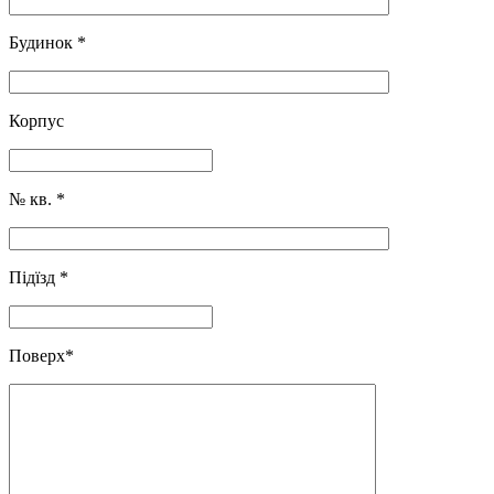
Будинок
*
Корпус
№ кв.
*
Підїзд
*
Поверх
*