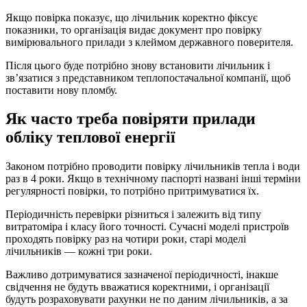
Якщо повірка показує, що лічильник коректно фіксує
показники, то організація видає документ про повірку
вимірювального прилади з клеймом державного поверителя.
Після цього буде потрібно знову встановити лічильник і
зв’язатися з представником теплопостачальної компанії, щоб
поставити нову пломбу.
Як часто треба повіряти прилади
обліку теплової енергії
Законом потрібно проводити повірку лічильників тепла і води
раз в 4 роки. Якщо в технічному паспорті названі інші терміни
регулярності повірки, то потрібно притримуватися їх.
Періодичність перевірки різниться і залежить від типу
витратоміра і класу його точності. Сучасні моделі пристроїв
проходять повірку раз на чотири роки, старі моделі
лічильників — кожні три роки.
Важливо дотримуватися зазначеної періодичності, інакше
свідчення не будуть вважатися коректними, і організації
будуть розраховувати рахунки не по даним лічильників, а за