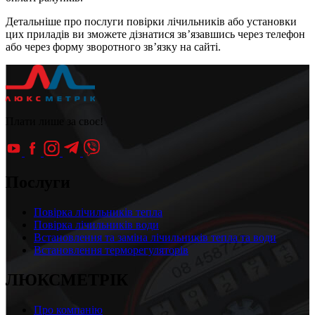
Детальніше про послуги повірки лічильників або установки
цих приладів ви зможете дізнатися зв’язавшись через телефон
або через форму зворотного зв’язку на сайті.
Плати лише за своє!
Послуги
Повірка лічильників тепла
Повірка лічильників води
Встановлення та заміна лічильників тепла та води
Встановлення терморегуляторів
ЛЮКСМЕТРІК
Про компанію