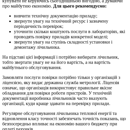
купувати не керуючись сьогоднішньою вигодою, а думаючи
про майбутню економію.
Для цього рекомендуємо:
вивчити технічну документацію приладу;
звернути увагу на технічний ресурс і зазначену
періодичність перевірок;
уточнити скільки коштують послуги в лабораторіях, які
проводять повірку приладів конкретної моделі;
звернути увагу на ступінь складності установки і
демонтажу лічильника.
На підставі цієї інформації і потрібно вибирати лічильник,
тобто звертати увагу не на його вартість, а на вартість
майбутнього обслуговування.
Замовляти послуги повірки потрібно тільки у організацій з
ліцензією, яку видає державна служба метрології. Ліцензія
означає, що організація використовує правильне якісне
обладнання для повірки роботи пристроїв. У технічній
документації виробника лічильників часто вказують
організації, куди краще здавати на перевірку прилади.
Регулярне обслуговування лічильника теплової енергії та
відновлення класу точності забезпечать точність показань, що
безпосередньо впливає на економію вашого бюджету при
оплаті рахунків.