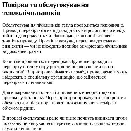
Повірка та обслуговування
теплолічильників
Обслуговування лічильників тепла проводиться періодично.
Прилади перевіряють на відповідність метрологічного класу,
тобто підтверджують чи відповідає реальності заявлена ​​
точність приладу. Простіше кажучи, перевірка допомагає
визначити — чи не виходить похибка вимірювань лічильника
за домовлені рамки.
Коли і як проводиться перевірка? Зручніше проводити
перевірку в теплу пору року, коли опалювальний сезон
закінчений. З пристрою знімають пломбу, прилад демонтують
і відвозять в спеціальну організацію, що займається
перевірками лічильників.
Для вимірювання точності лічильників використовують
протокову установку. Через пристрій прокачують конкретний
обсяг води, а після порівнюють показання витратоміра з
об’ємом рідини.
В процесі експлуатації рано чи пізно почнуть виникати шуми
показань, це відбувається через якість води і домішок, термін
служби лічильників.