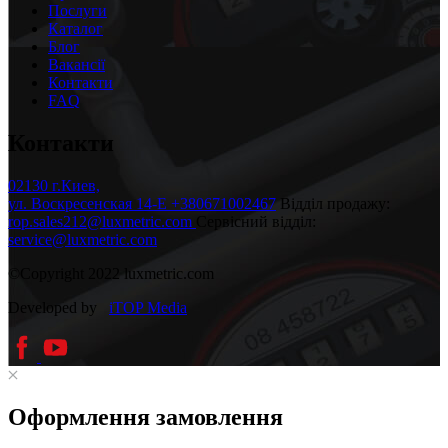
Послуги
Каталог
Блог
Вакансії
Контакти
FAQ
Контакти
02130 г.Киев,
ул. Воскресенская 14-Е
+380671002467
Відділ продажу:
rop.sales212@luxmetric.com
Сервісний відділ:
service@luxmetric.com
©Copyright 2022 luxmetric.com
Developed by
iTOP Media
Оформлення замовлення