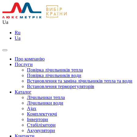
Ua
Ru
Ua
Про компанію
Послуги
Повірка лічильників тепла
Повірка лічильників води
Встановлення та заміна лічильників тепла та води
Встановлення терморегуляторів
Каталог
Лічильники тепла
Лічильники води
Ajax
Комплектуючі
Інвертори
Стабілізатори
Акумулятори
Контакти