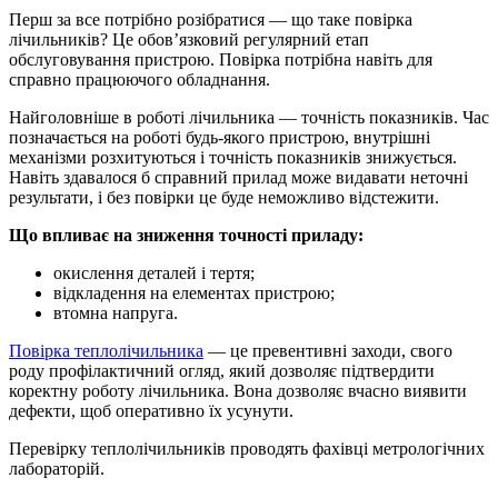
Перш за все потрібно розібратися — що таке повірка
лічильників? Це обов’язковий регулярний етап
обслуговування пристрою. Повірка потрібна навіть для
справно працюючого обладнання.
Найголовніше в роботі лічильника — точність показників. Час
позначається на роботі будь-якого пристрою, внутрішні
механізми розхитуються і точність показників знижується.
Навіть здавалося б справний прилад може видавати неточні
результати, і без повірки це буде неможливо відстежити.
Що впливає на зниження точності приладу:
окислення деталей і тертя;
відкладення на елементах пристрою;
втомна напруга.
Повірка теплолічильника
— це превентивні заходи, свого
роду профілактичний огляд, який дозволяє підтвердити
коректну роботу лічильника. Вона дозволяє вчасно виявити
дефекти, щоб оперативно їх усунути.
Перевірку теплолічильників проводять фахівці метрологічних
лабораторій.