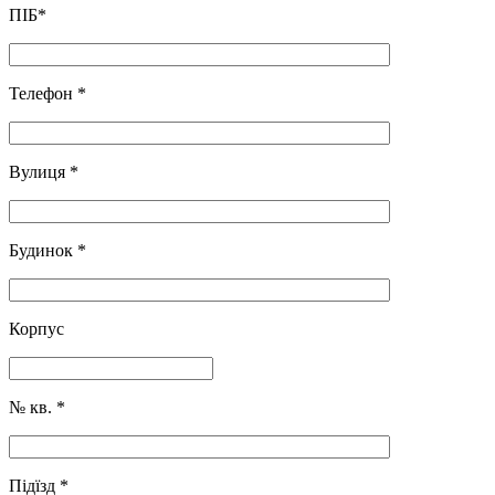
ПІБ
*
Телефон
*
Вулиця
*
Будинок
*
Корпус
№ кв.
*
Підїзд
*