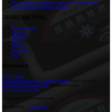
Встановлення та заміна лічильників тепла та води
Встановлення терморегуляторів
ЛЮКСМЕТРІК
Про компанію
Послуги
Каталог
Блог
Вакансії
Контакти
FAQ
Контакти
02130 г.Киев,
ул. Воскресенская 14-Е
+380671002467
Відділ продажу:
rop.sales212@luxmetric.com
Сервісний відділ:
service@luxmetric.com
©Copyright 2022 luxmetric.com
Developed by
iTOP Media