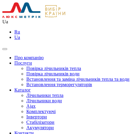
Ua
Ru
Ua
Про компанію
Послуги
Повірка лічильників тепла
Повірка лічильників води
Встановлення та заміна лічильників тепла та води
Встановлення терморегуляторів
Каталог
Лічильники тепла
Лічильники води
Ajax
Комплектуючі
Інвертори
Стабілізатори
Акумулятори
Контакти