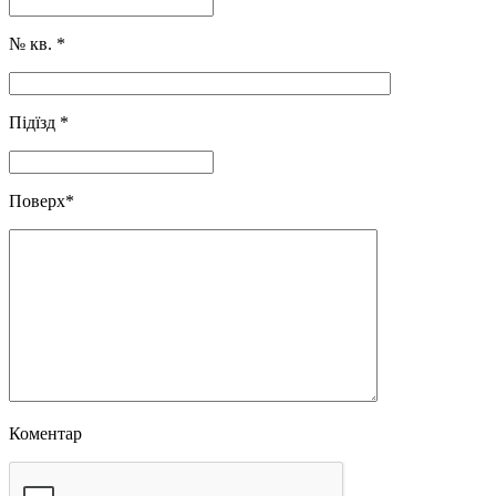
№ кв.
*
Підїзд
*
Поверх
*
Коментар