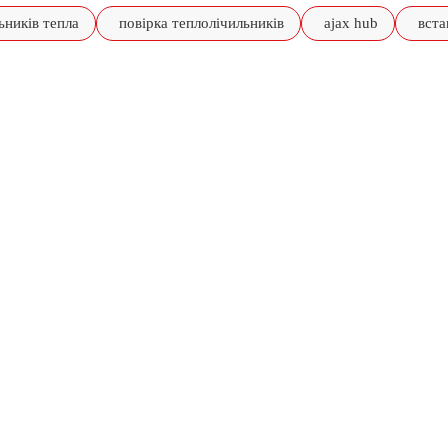
ьників тепла
повірка теплолічильників
ajax hub
вста