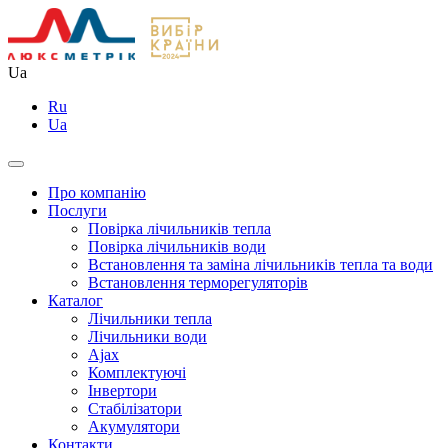
Ua
Ru
Ua
Про компанію
Послуги
Повірка лічильників тепла
Повірка лічильників води
Встановлення та заміна лічильників тепла та води
Встановлення терморегуляторів
Каталог
Лічильники тепла
Лічильники води
Ajax
Комплектуючі
Інвертори
Стабілізатори
Акумулятори
Контакти