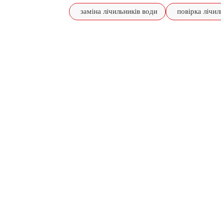
заміна лічильників води
повірка лічил